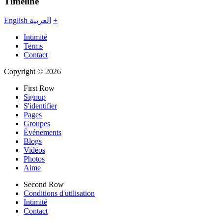
Timeline
English
العربية
+
Intimité
Terms
Contact
Copyright © 2026
First Row
Signup
S'identifier
Pages
Groupes
Événements
Blogs
Vidéos
Photos
Aime
Second Row
Conditions d'utilisation
Intimité
Contact