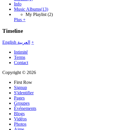
Info
Music Albums
(13)
My Playlist
(2)
Plus +
Timeline
English
العربية
+
Intimité
Terms
Contact
Copyright © 2026
First Row
Signup
S'identifier
Pages
Groupes
Événements
Blogs
Vidéos
Photos
Aime