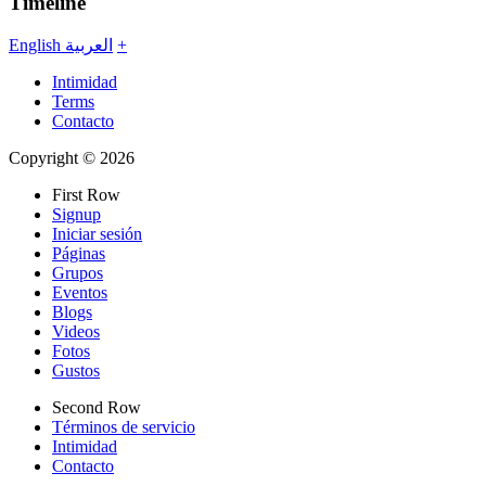
Timeline
English
العربية
+
Intimidad
Terms
Contacto
Copyright © 2026
First Row
Signup
Iniciar sesión
Páginas
Grupos
Eventos
Blogs
Videos
Fotos
Gustos
Second Row
Términos de servicio
Intimidad
Contacto