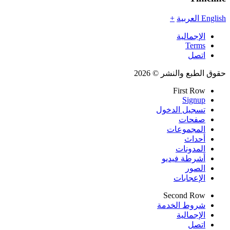
English
العربية
+
الإجمالية
Terms
اتصل
حقوق الطبع والنشر © 2026
First Row
Signup
تسجيل الدخول
صفحات
المجموعات
أحداث
المدونات
أشرطة فيديو
الصور
الإعجابات
Second Row
شروط الخدمة
الإجمالية
اتصل