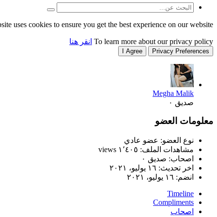
site uses cookies to ensure you get the best experience on our website.
To learn more about our privacy policy
انقر هنا
I Agree
Privacy Preferences
Megha Malik
صديق ٠
معلومات العضو
نوع العضو: عضو عادي
مشاهدات الملف: ١٬٤٠٥ views
اصحاب: صديق ٠
اخر تحديث:
١٦ يوليو، ٢٠٢١
انضم:
١٦ يوليو، ٢٠٢١
Timeline
Compliments
اصحاب