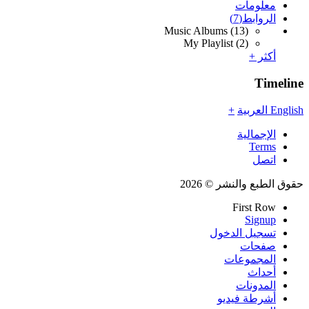
معلومات
الروابط
(7)
Music Albums
(13)
My Playlist
(2)
أكثر +
Timeline
English
العربية
+
الإجمالية
Terms
اتصل
حقوق الطبع والنشر © 2026
First Row
Signup
تسجيل الدخول
صفحات
المجموعات
أحداث
المدونات
أشرطة فيديو