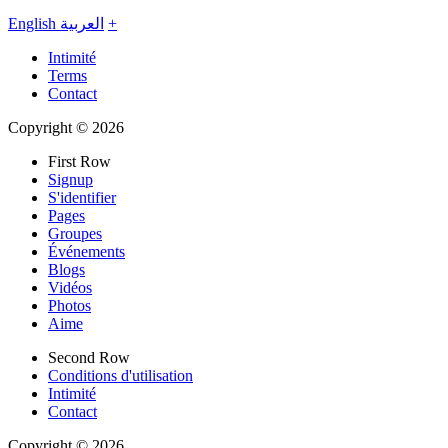
English
العربية
+
Intimité
Terms
Contact
Copyright © 2026
First Row
Signup
S'identifier
Pages
Groupes
Événements
Blogs
Vidéos
Photos
Aime
Second Row
Conditions d'utilisation
Intimité
Contact
Copyright © 2026