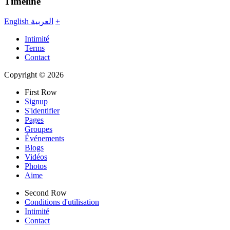
Timeline
English
العربية
+
Intimité
Terms
Contact
Copyright © 2026
First Row
Signup
S'identifier
Pages
Groupes
Événements
Blogs
Vidéos
Photos
Aime
Second Row
Conditions d'utilisation
Intimité
Contact