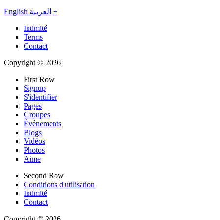
English
العربية
+
Intimité
Terms
Contact
Copyright © 2026
First Row
Signup
S'identifier
Pages
Groupes
Événements
Blogs
Vidéos
Photos
Aime
Second Row
Conditions d'utilisation
Intimité
Contact
Copyright © 2026