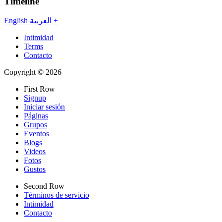
Timeline
English
العربية
+
Intimidad
Terms
Contacto
Copyright © 2026
First Row
Signup
Iniciar sesión
Páginas
Grupos
Eventos
Blogs
Videos
Fotos
Gustos
Second Row
Términos de servicio
Intimidad
Contacto