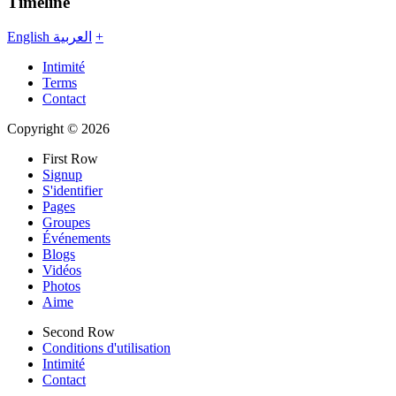
Timeline
English
العربية
+
Intimité
Terms
Contact
Copyright © 2026
First Row
Signup
S'identifier
Pages
Groupes
Événements
Blogs
Vidéos
Photos
Aime
Second Row
Conditions d'utilisation
Intimité
Contact