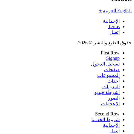
English
العربية
+
الإجمالية
Terms
اتصل
حقوق الطبع والنشر © 2026
First Row
Signup
تسجيل الدخول
صفحات
المجموعات
أحداث
المدونات
أشرطة فيديو
الصور
الإعجابات
Second Row
شروط الخدمة
الإجمالية
اتصل