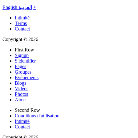
English
العربية
+
Intimité
Terms
Contact
Copyright © 2026
First Row
Signup
S'identifier
Pages
Groupes
Événements
Blogs
Vidéos
Photos
Aime
Second Row
Conditions d'utilisation
Intimité
Contact
Copyright © 2026