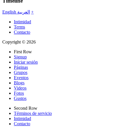
Timeline
English
العربية
+
Intimidad
Terms
Contacto
Copyright © 2026
First Row
Signup
Iniciar sesión
Páginas
Grupos
Eventos
Blogs
Videos
Fotos
Gustos
Second Row
Términos de servicio
Intimidad
Contacto