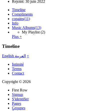
Rejoint:
30 juin 2022
Timeline
Compliments
copains
(11)
Info
Music Albums
(13)
My Playlist
(2)
Plus +
Timeline
English
العربية
+
Intimité
Terms
Contact
Copyright © 2026
First Row
Signup
S'identifier
Pages
Groupes