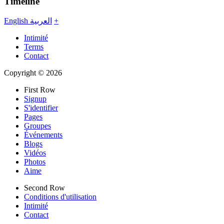
Timeline
English
العربية
+
Intimité
Terms
Contact
Copyright © 2026
First Row
Signup
S'identifier
Pages
Groupes
Événements
Blogs
Vidéos
Photos
Aime
Second Row
Conditions d'utilisation
Intimité
Contact