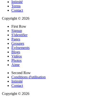
Intimité
Terms
Contact
Copyright © 2026
First Row
Signup
S'identifier
Pages
Groupes
Événements
Blogs
Vidéos
Photos
Aime
Second Row
Conditions d'utilisation
Intimité
Contact
Copyright © 2026