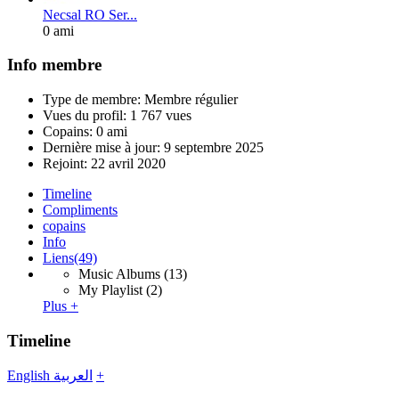
Necsal RO Ser...
0 ami
Info membre
Type de membre: Membre régulier
Vues du profil: 1 767 vues
Copains: 0 ami
Dernière mise à jour:
9 septembre 2025
Rejoint:
22 avril 2020
Timeline
Compliments
copains
Info
Liens
(49)
Music Albums
(13)
My Playlist
(2)
Plus +
Timeline
English
العربية
+