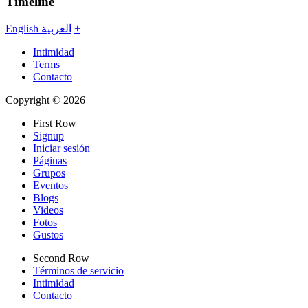
Timeline
English
العربية
+
Intimidad
Terms
Contacto
Copyright © 2026
First Row
Signup
Iniciar sesión
Páginas
Grupos
Eventos
Blogs
Videos
Fotos
Gustos
Second Row
Términos de servicio
Intimidad
Contacto