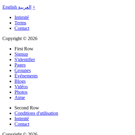
English
العربية
+
Intimité
Terms
Contact
Copyright © 2026
First Row
Signup
S'identifier
Pages
Groupes
Événements
Blogs
Vidéos
Photos
Aime
Second Row
Conditions d'utilisation
Intimité
Contact
Copyright © 2026