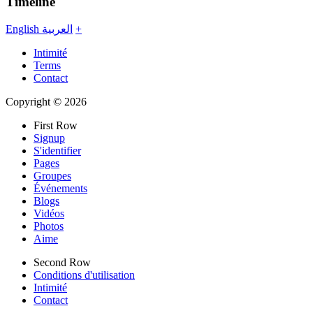
Timeline
English
العربية
+
Intimité
Terms
Contact
Copyright © 2026
First Row
Signup
S'identifier
Pages
Groupes
Événements
Blogs
Vidéos
Photos
Aime
Second Row
Conditions d'utilisation
Intimité
Contact