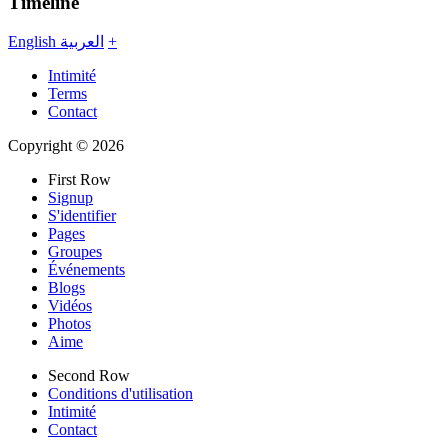
Timeline
English
العربية
+
Intimité
Terms
Contact
Copyright © 2026
First Row
Signup
S'identifier
Pages
Groupes
Événements
Blogs
Vidéos
Photos
Aime
Second Row
Conditions d'utilisation
Intimité
Contact