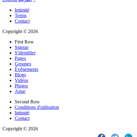
Intimité
Terms
Contact
Copyright © 2026
First Row
Signup
S'identifier
Pages
Groupes
Événements
Blogs
Vidéos
Photos
Aime
Second Row
Conditions d'utilisation
Intimité
Contact
Copyright © 2026