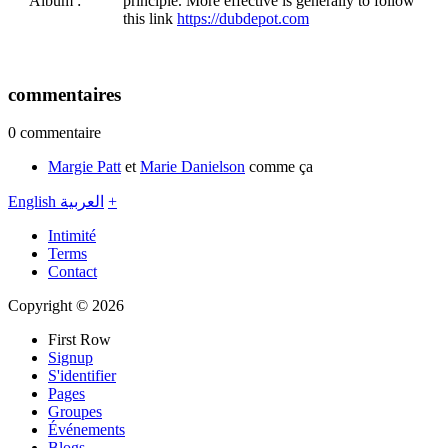
Album :
principle. More effective is generally to follow
this link
https://dubdepot.com
commentaires
0 commentaire
Margie Patt
et
Marie Danielson
comme ça
English
العربية
+
Intimité
Terms
Contact
Copyright © 2026
First Row
Signup
S'identifier
Pages
Groupes
Événements
Blogs