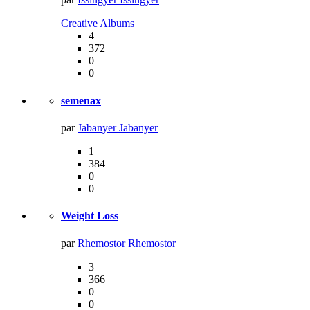
Creative Albums‎
4
372
0
0
semenax
par
Jabanyer Jabanyer
1
384
0
0
Weight Loss
par
Rhemostor Rhemostor
3
366
0
0