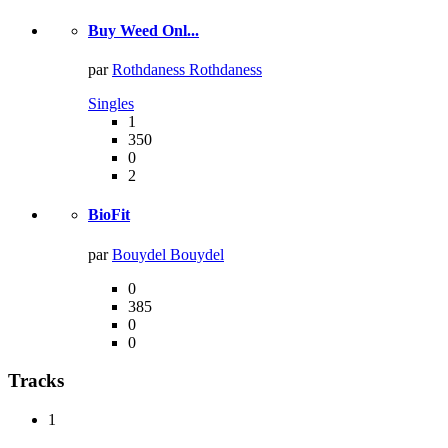
Buy Weed Onl...
par
Rothdaness Rothdaness
Singles
1
350
0
2
BioFit
par
Bouydel Bouydel
0
385
0
0
Tracks
1