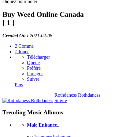
cliquez pour noter
Buy Weed Online Canada
[
1 ]
Created On :
2021-04-08
2
Comme
1
Jouer
Télécharger
Queue
Préféré
Partager
Suivre
Plus
Rothdaness Rothdaness
Suivre
Trending Music Albums
Male Enhance...
par
Issingyer Issingyer