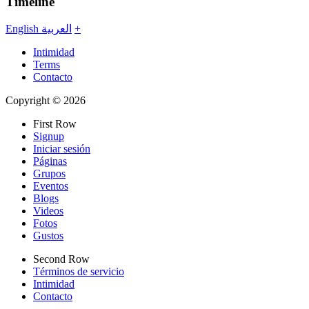
Timeline
English
العربية
+
Intimidad
Terms
Contacto
Copyright © 2026
First Row
Signup
Iniciar sesión
Páginas
Grupos
Eventos
Blogs
Videos
Fotos
Gustos
Second Row
Términos de servicio
Intimidad
Contacto