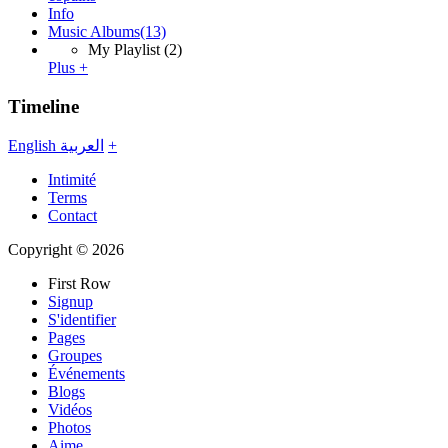
Info
Music Albums
(13)
My Playlist
(2)
Plus +
Timeline
English
العربية
+
Intimité
Terms
Contact
Copyright © 2026
First Row
Signup
S'identifier
Pages
Groupes
Événements
Blogs
Vidéos
Photos
Aime